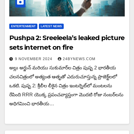
ENTERTENMENT
LATEST NEWS
Pushpa 2: Sreeleela’s leaked picture
sets internet on fire
9 NOVEMBER 2024
24BYNEWS.COM
అల్లు అర్జున్ మరియు సుకుమార్‌ల చిత్రం పుష్ప 2 భారతీయ
చలనచిత్రంలో అత్యంత ఆతృతో ఎదురుచూస్తున్న ప్రాజెక్ట్‌లలో
ఒకటి. పుష్ప 2: శ్రీలీల లీకైన చిత్రం ఇంటర్నెట్‌లో మంటలను
రేపింది RRR యొక్క ప్రపంచవ్యాప్తంగా మొదటి రోజు నంబర్‌లను
అధిగమించి భారతీయ…