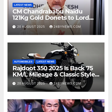
LATEST NEWS
CM Chandrababu Naidu
121Kg Gold Donets to Lord
Venkateswara TTD
20 AUGUST 2025
24BYNEWS.COM
AUTOMOBILES
LATEST NEWS
Rajdoot 350 2025 Is Back 75
KM/L Mileage & Classic Style
at Just ₹65,000
20 AUGUST 2025
24BYNEWS.COM