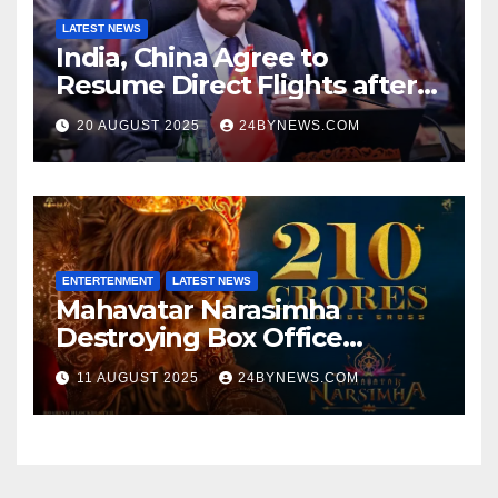
LATEST NEWS
India, China Agree to
Resume Direct Flights after
four years, Boost Business
20 AUGUST 2025
24BYNEWS.COM
Ties
ENTERTENMENT
LATEST NEWS
Mahavatar Narasimha
Destroying Box Office
collections 300cr World wide
11 AUGUST 2025
24BYNEWS.COM