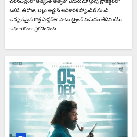
చలనచిత్రంలో అత్యంత ఆతృతో ఎదురుచూస్తున్న ప్రాజెక్ట్‌లలో
ఒకటి. ఈరోజు, అల్లు అర్జున్ అధికారిక హ్యాండిల్ నుండి
అద్భుతమైన కొత్త పోస్టర్‌తో పాటు ట్రైలర్ విడుదల తేదీని టీమ్
అధికారికంగా ప్రకటించింది.…