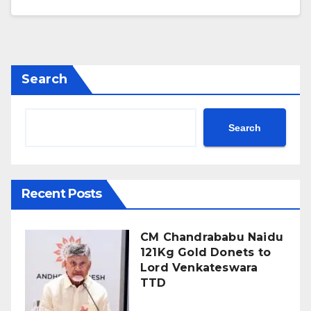
Search
Search
Recent Posts
CM Chandrababu Naidu
121Kg Gold Donets to
Lord Venkateswara
TTD