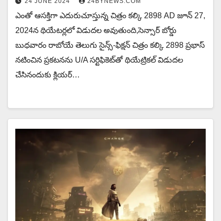
24 JUNE 2024
24BYNEWS.COM
ఎంతో ఆసక్తిగా ఎదురుచూస్తున్న చిత్రం కల్కి 2898 AD జూన్ 27,
2024న థియేటర్లలో విడుదల అవుతుంది,సెన్సార్ బోర్డు
బుధవారం రాబోయే తెలుగు సైన్స్-ఫిక్షన్ చిత్రం కల్కి 2898 ప్రభాస్
నటించిన ప్రకటనను U/A సర్టిఫికెట్‌తో థియేట్రికల్ విడుదల
చేసినందుకు క్లియర్…