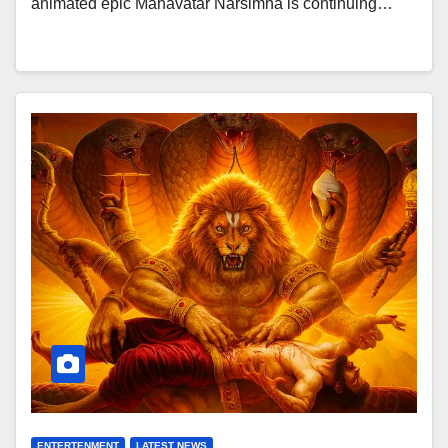
animated epic Mahavatar Narsimha is continuing…
ENTERTENMENT
LATEST NEWS