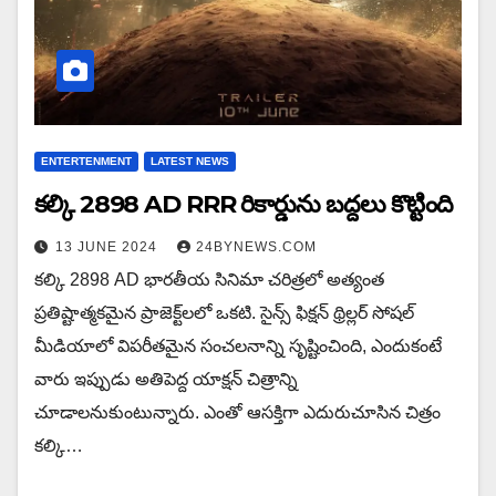
ENTERTENMENT
LATEST NEWS
కల్కి 2898 AD RRR రికార్డును బద్దలు కొట్టింది
13 JUNE 2024
24BYNEWS.COM
కల్కి 2898 AD భారతీయ సినిమా చరిత్రలో అత్యంత
ప్రతిష్టాత్మకమైన ప్రాజెక్ట్‌లలో ఒకటి. సైన్స్ ఫిక్షన్ థ్రిల్లర్ సోషల్
మీడియాలో విపరీతమైన సంచలనాన్ని సృష్టించింది, ఎందుకంటే
వారు ఇప్పుడు అతిపెద్ద యాక్షన్ చిత్రాన్ని
చూడాలనుకుంటున్నారు. ఎంతో ఆసక్తిగా ఎదురుచూసిన చిత్రం
కల్కి…