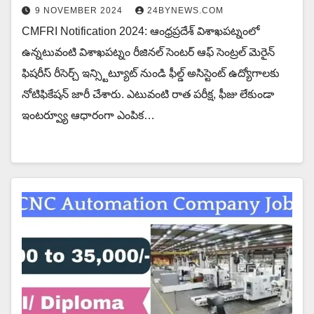
9 NOVEMBER 2024
24BYNEWS.COM
CMFRI Notification 2024: ఆంధ్రప్రదేశ్ విశాఖపట్నంలో
ఉన్నటువంటి విశాఖపట్నం రీజినల్ సెంటర్ ఆఫ్ సెంట్రల్ మెరైన్
ఫిషరీస్ రీసెర్చ్ ఇన్స్టిట్యూట్ నుండి ఫీల్డ్ అసిస్టెంట్ ఉద్యోగాలకు
నోటిఫికేషన్ జారీ చేశారు. ఎటువంటి రాత పరీక్ష, ఫీజు లేకుండా
ఇంటర్వ్యూ ఆధారంగా ఎంపిక…