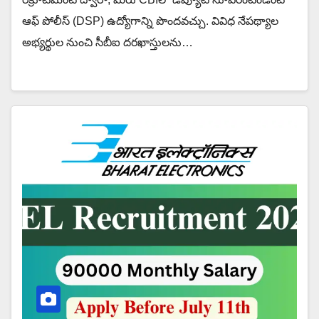
ఆఫ్ పోలీస్ (DSP) ఉద్యోగాన్ని పొందవచ్చు. వివిధ నేపథ్యాల
అభ్యర్థుల నుంచి సీబీఐ దరఖాస్తులను…