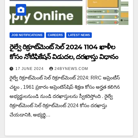
JOB NOTIFICATIONS
CAREERS
LATEST NEWS
రైల్వే రిక్రూట్‌మెంట్ సెల్ 2024 1104 ఖాళీల
కోసం నోటిఫికేషన్ విడుదల, దరఖాస్తు విధానం
17 JUNE 2024
24BYNEWS.COM
రైల్వే రిక్రూట్‌మెంట్ సెల్ రిక్రూట్‌మెంట్ 2024: RRC అప్రెంటీస్
చట్టం , 1961 ప్రకారం అప్రెంటిస్‌షిప్ శిక్షణ కోసం అర్హత కలిగిన
అభ్యర్థులనుండి నుండి దరఖాస్తులను స్వీకరిస్తోంది . రైల్వే
రిక్రూట్‌మెంట్ సెల్ రిక్రూట్‌మెంట్ 2024 కోసం దరఖాస్తు
చేయడానికి, అభ్యర్థి…