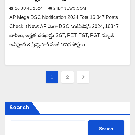
16 JUNE 2024
24BYNEWS.COM
AP Mega DSC Notification 2024 Total16,347 Posts
Check it Now: AP మెగా DSC నోటిఫికేషన్ 2024, 16347
ఖాళీలు, అర్హత, దరఖాస్తు SGT, PET, TGT, PGT, స్కూల్
అసిస్టెంట్ & ప్రిన్సిపాల్ వంటి వివిధ పోస్టుల…
Posts
1
2
navigation
Search
Search