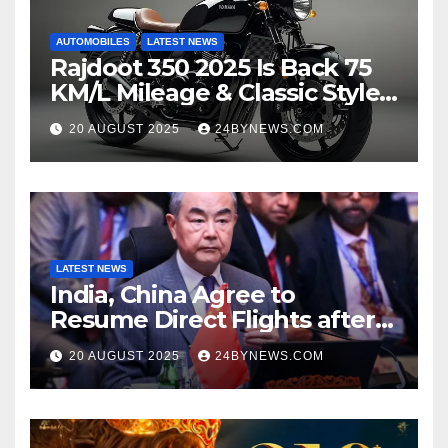
AUTOMOBILES
LATEST NEWS
Rajdoot 350 2025 Is Back 75
KM/L Mileage & Classic Style
at Just ₹65,000
20 AUGUST 2025
24BYNEWS.COM
LATEST NEWS
India, China Agree to
Resume Direct Flights after
four years, Boost Business
20 AUGUST 2025
24BYNEWS.COM
Ties