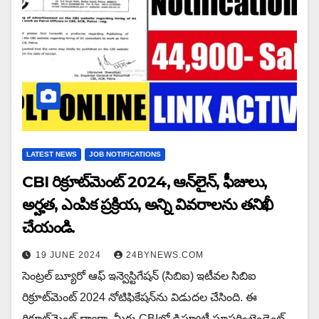
LATEST NEWS
JOB NOTIFICATIONS
CBI రిక్రూట్‌మెంట్ 2024, ఆన్‌లైన్, ఫీజులు,
అర్హత, ఎంపిక ప్రక్రియ, అన్ని వివరాలను తనిఖీ
చేయండి.
19 JUNE 2024
24BYNEWS.COM
సెంట్రల్ బ్యూరో ఆఫ్ ఇన్వెస్టిగేషన్ (సిబిఐ) ఇటీవల సిబిఐ
రిక్రూట్‌మెంట్ 2024 నోటిఫికేషన్‌ను విడుదల చేసింది. ఈ
రిక్రూట్‌మెంట్ ద్వారా, మీరు CBIలో డిప్యూటీ సూపరింటెండెంట్