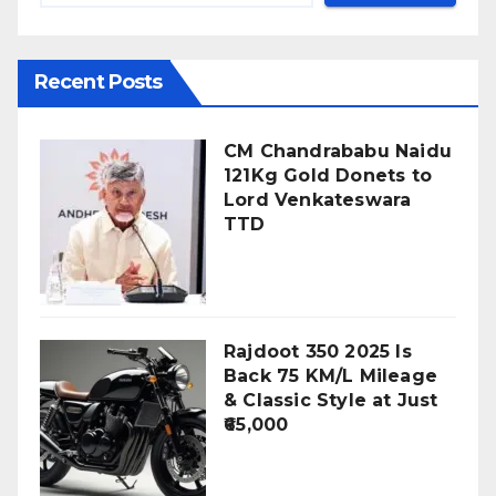
Recent Posts
CM Chandrababu Naidu
121Kg Gold Donets to
Lord Venkateswara
TTD
Rajdoot 350 2025 Is
Back 75 KM/L Mileage
& Classic Style at Just
₹65,000