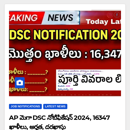
JOB NOTIFICATIONS
LATEST NEWS
AP మెగా DSC నోటిఫికేషన్ 2024, 16347
ఖాళీలు, అర్హత, దరఖాస్తు