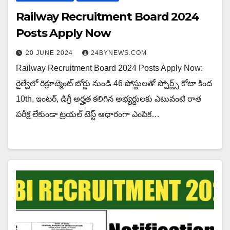
Railway Recruitment Board 2024
Posts Apply Now
20 JUNE 2024
24BYNEWS.COM
Railway Recruitment Board 2024 Posts Apply Now:
రైల్వేలో రిక్రూట్మెంట్ బోర్డు నుండి 46 పోస్టులతో స్పోర్ట్స్ కోటా కింద
10th, ఇంటర్, డిగ్రీ అర్హత కలిగిన అభ్యర్థులకు ఎటువంటి రాత
పరీక్ష లేకుండా ట్రయల్ టెస్ట్ ఆధారంగా ఎంపిక…