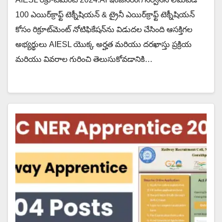
100 ఎయిర్‌క్రాఫ్ట్ టెక్నీషియన్ & ట్రైనీ ఎయిర్‌క్రాఫ్ట్ టెక్నీషియన్
కోసం రిక్రూట్‌మెంట్ నోటిఫికేషన్‌ను విడుదల చేసింది ఆసక్తిగల
అభ్యర్థులు AIESL యొక్క అర్హత మరియు దరఖాస్తు ప్రక్రియ
మరియు వివరాల గురించి తెలుసుకోవడానికి…