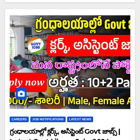
CAREERS
JOB NOTIFICATIONS
LATEST NEWS
గ్రంధాలయాల్లో క్లర్క్, అసిస్టెంట్ Govt జాబ్స్ |