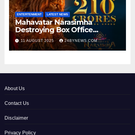
ENTERTENMENT
LATEST NEWS
Mahavatar Narasimha
Destroying Box Office
collections 300cr World wide
11 AUGUST 2025
24BYNEWS.COM
About Us
Contact Us
Disclaimer
Privacy Policy