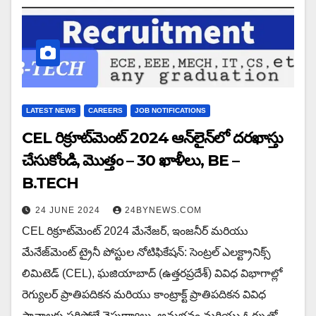
LATEST NEWS
CAREERS
JOB NOTIFICATIONS
CEL రిక్రూట్‌మెంట్ 2024 ఆన్‌లైన్‌లో దరఖాస్తు
చేసుకోండి, మొత్తం – 30 ఖాళీలు, BE –
B.TECH
24 JUNE 2024
24BYNEWS.COM
CEL రిక్రూట్‌మెంట్ 2024 మేనేజర్, ఇంజనీర్ మరియు
మేనేజ్‌మెంట్ ట్రైనీ పోస్టుల నోటిఫికేషన్: సెంట్రల్ ఎలక్ట్రానిక్స్
లిమిటెడ్ (CEL), ఘజియాబాద్ (ఉత్తరప్రదేశ్) వివిధ విభాగాల్లో
రెగ్యులర్ ప్రాతిపదికన మరియు కాంట్రాక్ట్ ప్రాతిపదికన వివిధ
స్థానాలకు సరిపోలే నైపుణ్యాలు, అనుభవం మరియు ఓర్పుతో…