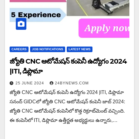
CAREERS
JOB NOTIFICATIONS
LATEST NEWS
జ్యోతి CNC ఆటోమేషన్ కంపెనీ ఉద్యోగం 2024
|ITI, డిప్లొమా
25 JUNE 2024
24BYNEWS.COM
జ్యోతి CNC ఆటోమేషన్ కంపెనీ ఉద్యోగం 2024 |ITI, డిప్లొమా
సనంద్ GIDCలో జ్యోతి CNC ఆటోమేషన్ కంపెనీ జాబ్ 2024:
జ్యోతి CNC ఆటోమేషన్ కంపెనీలో కొత్త రిక్రూట్‌మెంట్ వచ్చింది.
ఈ కంపెనీలో ITI, డిప్లొమా ఉత్తీర్ణత అభ్యర్ధులు ఉన్నారు,…