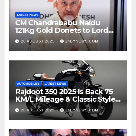
LATEST NEWS
CM Chandrababu Naidu
121Kg Gold Donets to Lord
Venkateswara TTD
20 AUGUST 2025
24BYNEWS.COM
AUTOMOBILES
LATEST NEWS
Rajdoot 350 2025 Is Back 75
KM/L Mileage & Classic Style
at Just ₹65,000
20 AUGUST 2025
24BYNEWS.COM