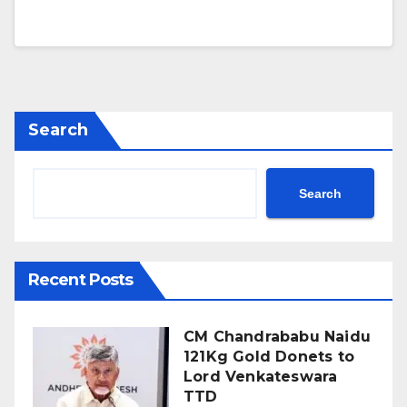
Search
Search
Recent Posts
CM Chandrababu Naidu
121Kg Gold Donets to
Lord Venkateswara
TTD