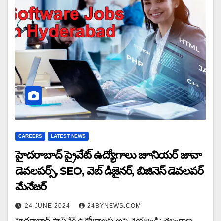
CAREERS
LATEST NEWS
హైదరాబాద్ ప్రైవేట్ ఉద్యోగాలు జూనియర్ జావా
డెవలపర్స్, SEO, వెబ్ డిజైనర్, బిజినెస్ డెవలపర్
మేనేజర్
24 JUNE 2024
24BYNEWS.COM
హైదరాబాద్ సాఫ్ట్‌వేర్ ఉద్యోగాలకు అప్లై చెయ్యండి: తెలంగాణ