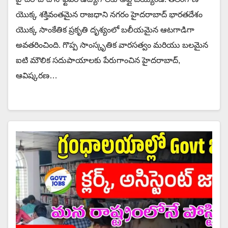
యొక్క శక్తివంతమైన రాజధాని నగరం హైదరాబాద్ భారతదేశం
యొక్క సాంకేతిక ప్రకృతి దృశ్యంలో బలీయమైన ఆటగాడిగా
అవతరించింది. గొప్ప సాంస్కృతిక వారసత్వం మరియు బలమైన
ఐటి మౌలిక సదుపాయాలకు పేరుగాంచిన హైదరాబాద్,
ఆవిష్కరణ…