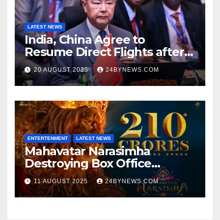
LATEST NEWS
India, China Agree to
Resume Direct Flights after
four years, Boost Business
20 AUGUST 2025
24BYNEWS.COM
Ties
ENTERTENMENT
LATEST NEWS
Mahavatar Narasimha
Destroying Box Office
collections 300cr World wide
11 AUGUST 2025
24BYNEWS.COM