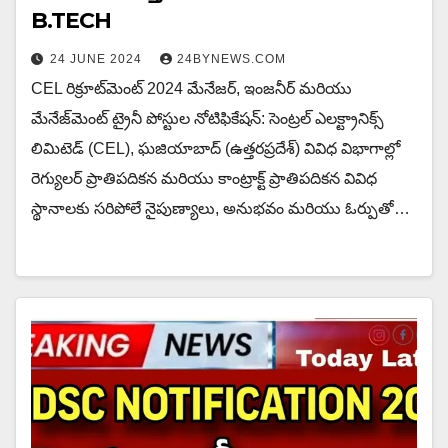
B.TECH
24 JUNE 2024
24BYNEWS.COM
CEL రిక్రూట్‌మెంట్ 2024 మేనేజర్, ఇంజనీర్ మరియు
మేనేజ్‌మెంట్ ట్రైనీ పోస్టుల నోటిఫికేషన్: సెంట్రల్ ఎలక్ట్రానిక్స్
లిమిటెడ్ (CEL), ఘజియాబాద్ (ఉత్తరప్రదేశ్) వివిధ విభాగాల్లో
రెగ్యులర్ ప్రాతిపదికన మరియు కాంట్రాక్ట్ ప్రాతిపదికన వివిధ
స్థానాలకు సరిపోలే నైపుణ్యాలు, అనుభవం మరియు ఓర్పుతో…