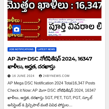
JOB NOTIFICATIONS
LATEST NEWS
AP మెగా DSC నోటిఫికేషన్ 2024, 16347
ఖాళీలు, అర్హత, దరఖాస్తు
16 JUNE 2024
24BYNEWS.COM
AP Mega DSC Notification 2024 Total16,347 Posts
Check it Now: AP మెగా DSC నోటిఫికేషన్ 2024, 16347
ఖాళీలు, అర్హత, దరఖాస్తు SGT, PET, TGT, PGT, స్కూల్
అసిస్టెంట్ & ప్రిన్సిపాల్ వంటి వివిధ పోస్టుల…