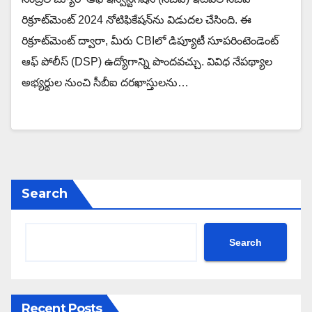
రిక్రూట్‌మెంట్ 2024 నోటిఫికేషన్‌ను విడుదల చేసింది. ఈ
రిక్రూట్‌మెంట్ ద్వారా, మీరు CBIలో డిప్యూటీ సూపరింటెండెంట్
ఆఫ్ పోలీస్ (DSP) ఉద్యోగాన్ని పొందవచ్చు. వివిధ నేపథ్యాల
అభ్యర్థుల నుంచి సీబీఐ దరఖాస్తులను…
Search
Search
Recent Posts