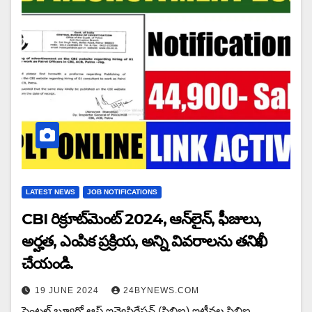
LATEST NEWS
JOB NOTIFICATIONS
CBI రిక్రూట్‌మెంట్ 2024, ఆన్‌లైన్, ఫీజులు,
అర్హత, ఎంపిక ప్రక్రియ, అన్ని వివరాలను తనిఖీ
చేయండి.
19 JUNE 2024
24BYNEWS.COM
సెంట్రల్ బ్యూరో ఆఫ్ ఇన్వెస్టిగేషన్ (సిబిఐ) ఇటీవల సిబిఐ