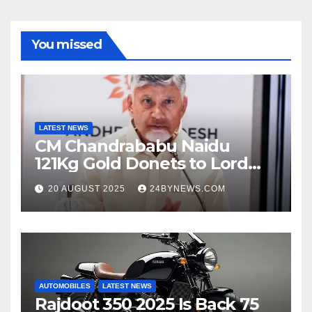
You missed
LATEST NEWS
CM Chandrababu Naidu
121Kg Gold Donets to Lord
Venkateswara TTD
20 AUGUST 2025
24BYNEWS.COM
AUTOMOBILES
LATEST NEWS
Rajdoot 350 2025 Is Back 75