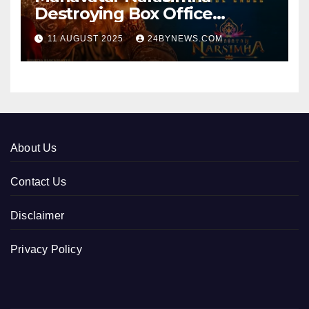
Destroying Box Office
collections 300cr World wide
11 AUGUST 2025
24BYNEWS.COM
About Us
Contact Us
Disclaimer
Privacy Policy