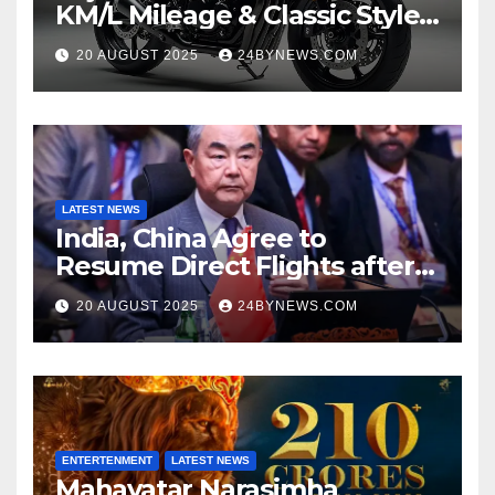
KM/L Mileage & Classic Style
at Just ₹65,000
20 AUGUST 2025
24BYNEWS.COM
LATEST NEWS
India, China Agree to
Resume Direct Flights after
four years, Boost Business
20 AUGUST 2025
24BYNEWS.COM
Ties
ENTERTENMENT
LATEST NEWS
Mahavatar Narasimha