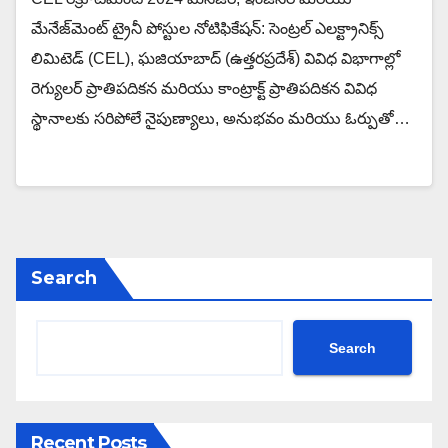
మేనేజ్‌మెంట్ ట్రైనీ పోస్టుల నోటిఫికేషన్: సెంట్రల్ ఎలక్ట్రానిక్స్
లిమిటెడ్ (CEL), ఘజియాబాద్ (ఉత్తరప్రదేశ్) వివిధ విభాగాల్లో
రెగ్యులర్ ప్రాతిపదికన మరియు కాంట్రాక్ట్ ప్రాతిపదికన వివిధ
స్థానాలకు సరిపోలే నైపుణ్యాలు, అనుభవం మరియు ఓర్పుతో…
Search
Search
Recent Posts