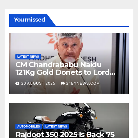
You missed
LATEST NEWS
CM Chandrababu Naidu
121Kg Gold Donets to Lord
Venkateswara TTD
20 AUGUST 2025
24BYNEWS.COM
AUTOMOBILES
LATEST NEWS
Rajdoot 350 2025 Is Back 75