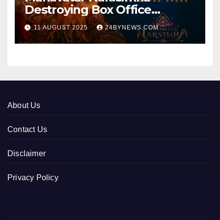
Destroying Box Office
collections 300cr World wide
11 AUGUST 2025
24BYNEWS.COM
About Us
Contact Us
Disclaimer
Privacy Policy