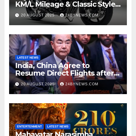
KM/L Mileage & Classic Style
at Just ₹65,000
20 AUGUST 2025
24BYNEWS.COM
LATEST NEWS
India, China Agree to
Resume Direct Flights after
four years, Boost Business
20 AUGUST 2025
24BYNEWS.COM
Ties
ENTERTENMENT
LATEST NEWS
Mahavatar Narasimha