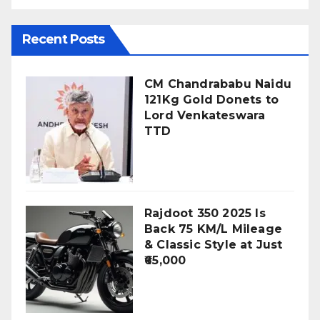
Recent Posts
CM Chandrababu Naidu
121Kg Gold Donets to
Lord Venkateswara
TTD
Rajdoot 350 2025 Is
Back 75 KM/L Mileage
& Classic Style at Just
₹65,000