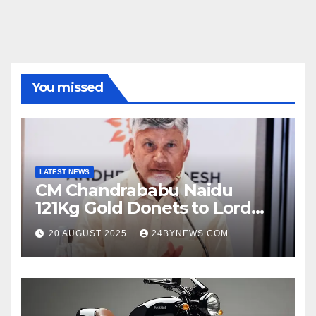
You missed
LATEST NEWS
CM Chandrababu Naidu
121Kg Gold Donets to Lord
Venkateswara TTD
20 AUGUST 2025
24BYNEWS.COM