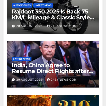
AUTOMOBILES
LATEST NEWS
Rajdoot 350 2025 Is Back 75
KM/L Mileage & Classic Style
at Just ₹65,000
20 AUGUST 2025
24BYNEWS.COM
LATEST NEWS
India, China Agree to
Resume Direct Flights after
four years, Boost Business
20 AUGUST 2025
24BYNEWS.COM
Ties