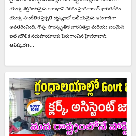
యొక్క శక్తివంతమైన రాజధాని నగరం హైదరాబాద్ భారతదేశం
యొక్క సాంకేతిక ప్రకృతి దృశ్యంలో బలీయమైన ఆటగాడిగా
అవతరించింది. గొప్ప సాంస్కృతిక వారసత్వం మరియు బలమైన
ఐటి మౌలిక సదుపాయాలకు పేరుగాంచిన హైదరాబాద్,
ఆవిష్కరణ…