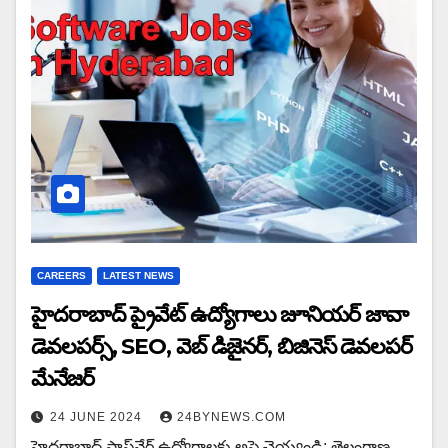
CAREERS
LATEST NEWS
హైదరాబాద్ ప్రైవేట్ ఉద్యోగాలు జూనియర్ జావా
డెవలపర్స్, SEO, వెబ్ డిజైనర్, బిజినెస్ డెవలపర్
మేనేజర్
24 JUNE 2024
24BYNEWS.COM
హైదరాబాద్ సాఫ్ట్‌వేర్ ఉద్యోగాలకు అప్లై చెయ్యండి: తెలంగాణ