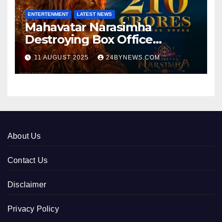
ENTERTENMENT
LATEST NEWS
Mahavatar Narasimha
Destroying Box Office
collections 300cr World wide
11 AUGUST 2025
24BYNEWS.COM
About Us
Contact Us
Disclaimer
Privacy Policy