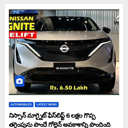
AUTOMOBILES
LATEST NEWS
నిస్సాన్ మాగ్నైట్ ఫేస్‌లిఫ్ట్ 6 లక్షల గొప్ప
తగ్గింపును పొందే గోల్డెన్ అవకాశాన్ని పొందింది