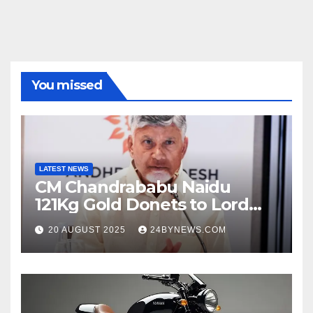
You missed
LATEST NEWS
CM Chandrababu Naidu
121Kg Gold Donets to Lord
Venkateswara TTD
20 AUGUST 2025
24BYNEWS.COM