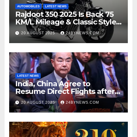
AUTOMOBILES
LATEST NEWS
Rajdoot 350 2025 Is Back 75
KM/L Mileage & Classic Style
at Just ₹65,000
20 AUGUST 2025
24BYNEWS.COM
LATEST NEWS
India, China Agree to
Resume Direct Flights after
four years, Boost Business
20 AUGUST 2025
24BYNEWS.COM
Ties