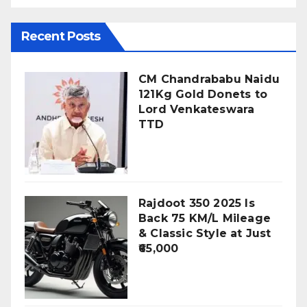
Recent Posts
CM Chandrababu Naidu
121Kg Gold Donets to
Lord Venkateswara
TTD
Rajdoot 350 2025 Is
Back 75 KM/L Mileage
& Classic Style at Just
₹65,000