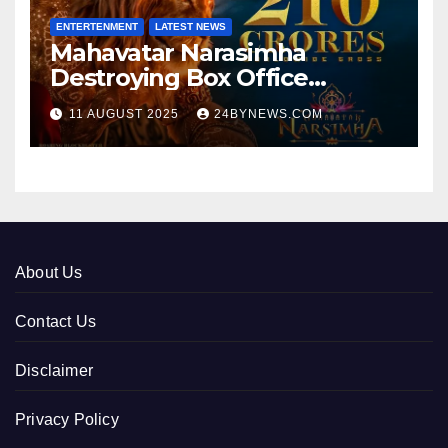
ENTERTENMENT
LATEST NEWS
Mahavatar Narasimha
Destroying Box Office
collections 300cr World wide
11 AUGUST 2025
24BYNEWS.COM
About Us
Contact Us
Disclaimer
Privacy Policy