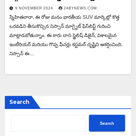
9 NOVEMBER 2024
24BYNEWS.COM
స్నేహితలారా, ఈ రోజు మనం భారతీయ SUV మార్కెట్లో కొత్త
ఒరవడిని తీసుకొచ్చిన నిస్సాన్ మాగ్నైట్ ఫేస్‌లిఫ్ట్ గురించి
మాట్లాడబోతున్నాం. ఈ కారు దాని స్టైలిష్ డిజైన్, విశాలమైన
ఇంటీరియర్ మరియు గొప్ప ఫీచర్లు కస్టమర్ దృష్టిని ఆకర్షించింది.
నిస్సాన్ ఈ…
Search
Search