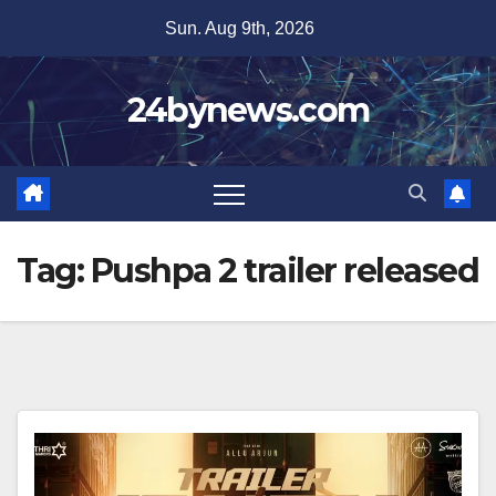
Skip
Sun. Aug 9th, 2026
to
content
24bynews.com
Tag:
Pushpa 2 trailer released