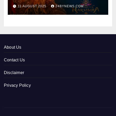
collections 300cr World wide
11 AUGUST 2025
24BYNEWS.COM
About Us
Contact Us
Disclaimer
Privacy Policy