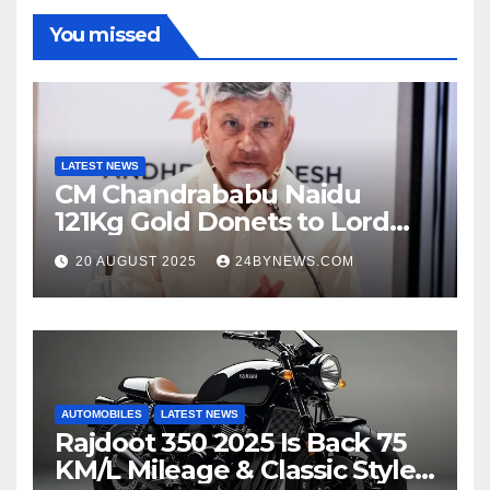
You missed
LATEST NEWS
CM Chandrababu Naidu
121Kg Gold Donets to Lord
Venkateswara TTD
20 AUGUST 2025
24BYNEWS.COM
AUTOMOBILES
LATEST NEWS
Rajdoot 350 2025 Is Back 75
KM/L Mileage & Classic Style