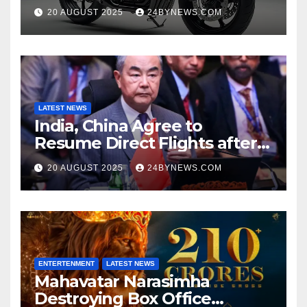
at Just ₹65,000
20 AUGUST 2025
24BYNEWS.COM
LATEST NEWS
India, China Agree to
Resume Direct Flights after
four years, Boost Business
20 AUGUST 2025
24BYNEWS.COM
Ties
ENTERTENMENT
LATEST NEWS
Mahavatar Narasimha
Destroying Box Office