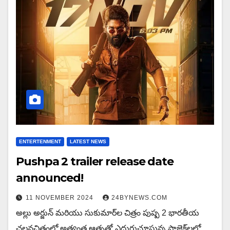
ENTERTENMENT
LATEST NEWS
Pushpa 2 trailer release date
announced!
11 NOVEMBER 2024
24BYNEWS.COM
అల్లు అర్జున్ మరియు సుకుమార్‌ల చిత్రం పుష్ప 2 భారతీయ
చలనచిత్రంలో అత్యంత ఆతృతో ఎదురుచూస్తున్న ప్రాజెక్ట్‌లలో