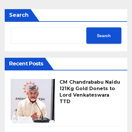
Search
Search
Recent Posts
CM Chandrababu Naidu
121Kg Gold Donets to
Lord Venkateswara
TTD