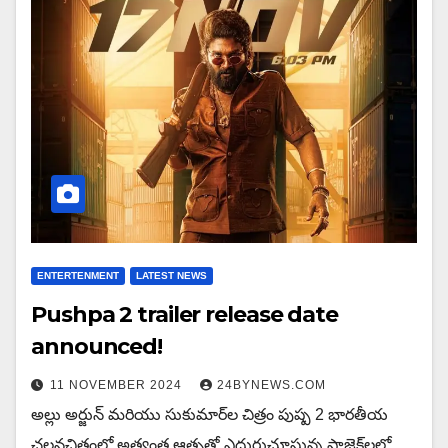
ENTERTENMENT
LATEST NEWS
Pushpa 2 trailer release date
announced!
11 NOVEMBER 2024
24BYNEWS.COM
అల్లు అర్జున్ మరియు సుకుమార్‌ల చిత్రం పుష్ప 2 భారతీయ
చలనచిత్రంలో అత్యంత ఆతృతో ఎదురుచూస్తున్న ప్రాజెక్ట్‌లలో