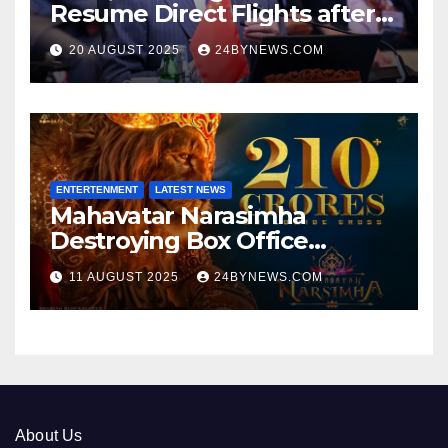
Resume Direct Flights after
four years, Boost Business
20 AUGUST 2025
24BYNEWS.COM
Ties
ENTERTENMENT
LATEST NEWS
Mahavatar Narasimha
Destroying Box Office
collections 300cr World wide
11 AUGUST 2025
24BYNEWS.COM
About Us