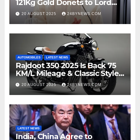
121Kg Gold Donets to Lord
Venkateswara TTD
20 AUGUST 2025
24BYNEWS.COM
AUTOMOBILES
LATEST NEWS
Rajdoot 350 2025 Is Back 75
KM/L Mileage & Classic Style
at Just ₹65,000
20 AUGUST 2025
24BYNEWS.COM
LATEST NEWS
India, China Agree to