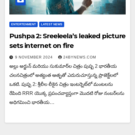
ENTERTENMENT
LATEST NEWS
Pushpa 2: Sreeleela’s leaked picture
sets internet on fire
9 NOVEMBER 2024
24BYNEWS.COM
అల్లు అర్జున్ మరియు సుకుమార్‌ల చిత్రం పుష్ప 2 భారతీయ
చలనచిత్రంలో అత్యంత ఆతృతో ఎదురుచూస్తున్న ప్రాజెక్ట్‌లలో
ఒకటి. పుష్ప 2: శ్రీలీల లీకైన చిత్రం ఇంటర్నెట్‌లో మంటలను
రేపింది RRR యొక్క ప్రపంచవ్యాప్తంగా మొదటి రోజు నంబర్‌లను
అధిగమించి భారతీయ…