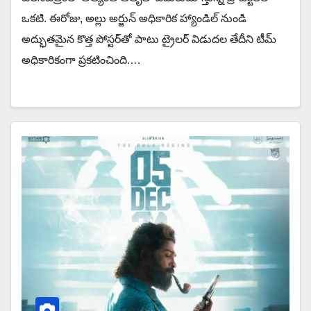
ఒకటి. ఈరోజు, అల్లు అర్జున్ అధికారిక హ్యాండిల్ నుండి
అద్భుతమైన కొత్త పోస్టర్‌తో పాటు ట్రైలర్ విడుదల తేదీని టీమ్
అధికారికంగా ప్రకటించింది.…