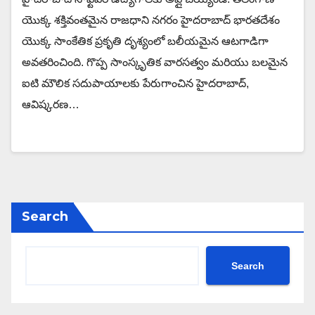
యొక్క శక్తివంతమైన రాజధాని నగరం హైదరాబాద్ భారతదేశం
యొక్క సాంకేతిక ప్రకృతి దృశ్యంలో బలీయమైన ఆటగాడిగా
అవతరించింది. గొప్ప సాంస్కృతిక వారసత్వం మరియు బలమైన
ఐటి మౌలిక సదుపాయాలకు పేరుగాంచిన హైదరాబాద్,
ఆవిష్కరణ…
Search
Search