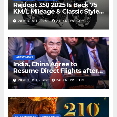
Rajdoot 350 2025 Is Back 75
KM/L Mileage & Classic Style
at Just ₹65,000
20 AUGUST 2025
24BYNEWS.COM
LATEST NEWS
India, China Agree to
Resume Direct Flights after
four years, Boost Business
20 AUGUST 2025
24BYNEWS.COM
Ties
ENTERTENMENT
LATEST NEWS