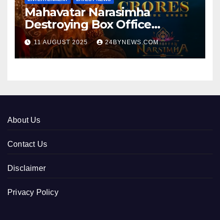
Mahavatar Narasimha
Destroying Box Office
collections 300cr World wide
11 AUGUST 2025
24BYNEWS.COM
About Us
Contact Us
Disclaimer
Privacy Policy