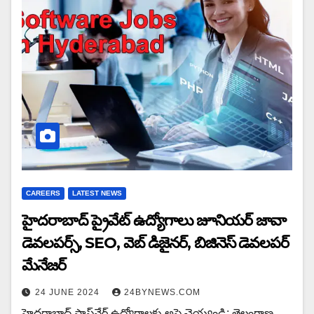
CAREERS
LATEST NEWS
హైదరాబాద్ ప్రైవేట్ ఉద్యోగాలు జూనియర్ జావా
డెవలపర్స్, SEO, వెబ్ డిజైనర్, బిజినెస్ డెవలపర్
మేనేజర్
24 JUNE 2024
24BYNEWS.COM
హైదరాబాద్ సాఫ్ట్‌వేర్ ఉద్యోగాలకు అప్లై చెయ్యండి: తెలంగాణ