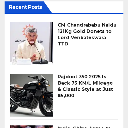
Recent Posts
CM Chandrababu Naidu
121Kg Gold Donets to
Lord Venkateswara
TTD
Rajdoot 350 2025 Is
Back 75 KM/L Mileage
& Classic Style at Just
₹65,000