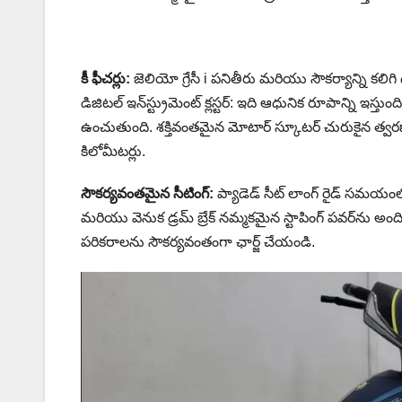
కీ ఫీచర్లు:
జెలియో గ్రేసీ i పనితీరు మరియు సౌకర్యాన్ని కలిగి ఉం
డిజిటల్ ఇన్‌స్ట్రుమెంట్ క్లస్టర్: ఇది ఆధునిక రూపాన్ని ఇ
ఉంచుతుంది. శక్తివంతమైన మోటార్ స్కూటర్ చురుకైన త్వరణాన్న
కిలోమీటర్లు.
సౌకర్యవంతమైన సీటింగ్:
ప్యాడెడ్ సీట్ లాంగ్ రైడ్ సమయంలో కూ
మరియు వెనుక డ్రమ్ బ్రేక్ నమ్మకమైన స్టాపింగ్ పవర్‌ను అందిస
పరికరాలను సౌకర్యవంతంగా ఛార్జ్ చేయండి.