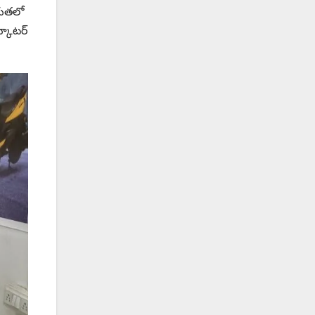
రుతలో
్కూటర్