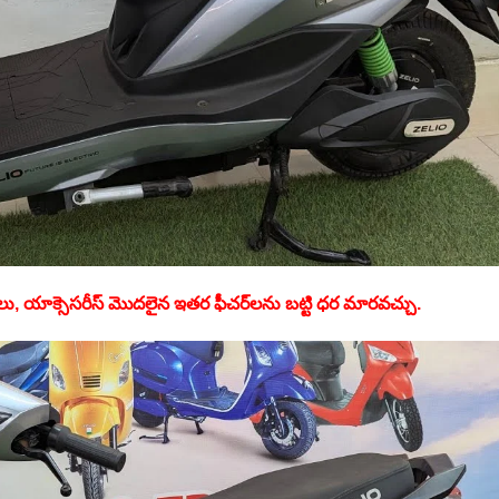
క్‌లు, యాక్సెసరీస్ మొదలైన ఇతర ఫీచర్‌లను బట్టి ధర మారవచ్చు.