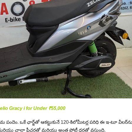
io Gracy i for Under ₹55,000
్తమ పందెం. ఒకే ఛార్జ్‌తో ఆకట్టుకునే 120-కిలోమీటర్ల పరిధి ఈ ఇ-టూ వీలర్‌న
 మరియు చాలా ఫీచర్లతో మరియు అంత పోటీ ధరతో వస్తుంది.