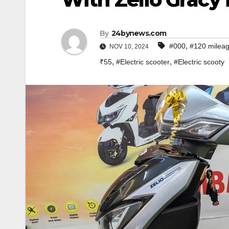
By
24bynews.com
,
#000
#120 milea
NOV 10, 2024
,
,
₹55
#Electric scooter
#Electric scooty