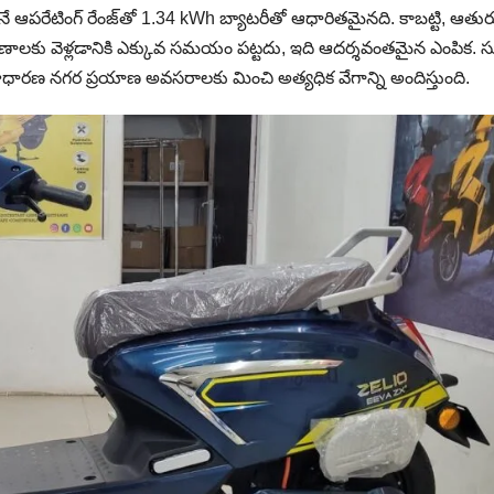
నే ఆపరేటింగ్ రేంజ్‌తో 1.34 kWh బ్యాటరీతో ఆధారితమైనది. కాబట్టి, ఆతు
రయాణాలకు వెళ్లడానికి ఎక్కువ సమయం పట్టదు, ఇది ఆదర్శవంతమైన ఎంపిక. స
ాధారణ నగర ప్రయాణ అవసరాలకు మించి అత్యధిక వేగాన్ని అందిస్తుంది.