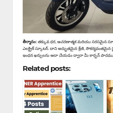
తీర్మానం:
తక్కువ ధర, ఆచరణాత్మక మరియు సరసమైన స్కూటర్
ఎలక్ట్రిక్ స్కూటర్. దాని అద్భుతమైన శ్రేణి, సౌకర్యవంతమైన
ఇంధన ఖర్చులను ఆదా చేయడం ద్వారా మీ కార్బన్ పాదముద్ర
Related posts: