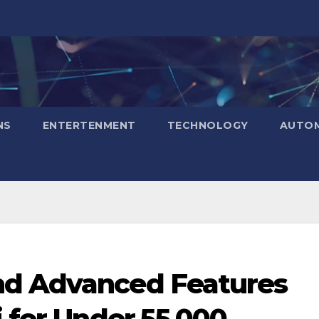
NS
ENTERTENMENT
TECHNOLOGY
AUTOM
nd Advanced Features
 for Under ₹55,000