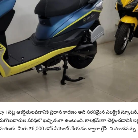
y i పట్ల ఆకర్షితులవడానికి ప్రధాన కారణం అది సరసమైన ఎలక్ట్రిక్ స్కూటర్.
ుగోలుదారుల పరిధిలో ఖచ్చితంగా ఉంటుంది. కాలక్రమేణా చెల్లించడానికి ఇష
హరణకు, మీరు ₹6,000 డౌన్ పేమెంట్ చేయడం ద్వారా గ్రేసీ iని పొందవచ్చు.