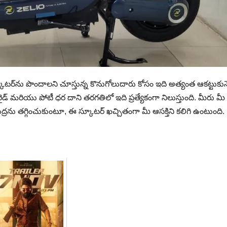
‌ను పొందాలని చూస్తున్న కొనుగోలుదారు కోసం ఇది అత్యంత ఆకట్టుకున
 రైడ్ మరియు పోటీ ధర దాని తరగతిలో ఇది ప్రత్యేకంగా నిలుస్తుంది. మీరు మీ
ను తగ్గించుకుంటూ, ఈ స్కూటర్ ఖచ్చితంగా మీ ఆసక్తిని కలిగి ఉంటుంది.