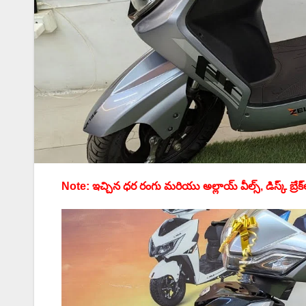
Note: ఇచ్చిన ధర రంగు మరియు అల్లాయ్ వీల్స్, డిస్క్ బ్రే