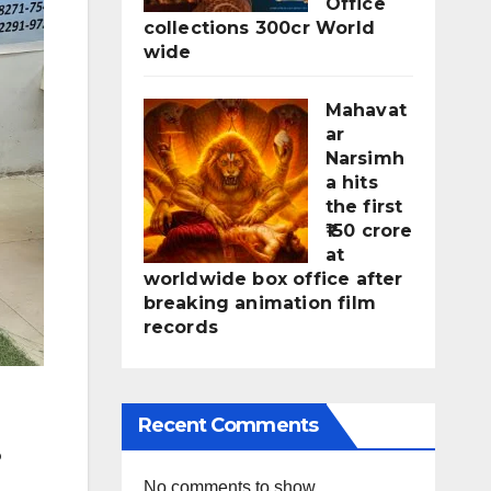
Office
collections 300cr World
wide
Mahavat
ar
Narsimh
a hits
the first
₹150 crore
at
worldwide box office after
breaking animation film
records
Recent Comments
ు
No comments to show.