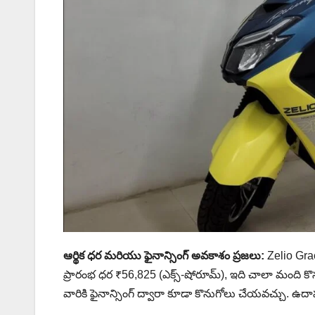
ఆర్థిక ధర మరియు ఫైనాన్సింగ్ అవకాశం ప్రజలు:
Zelio Grac
ప్రారంభ ధర ₹56,825 (ఎక్స్-షోరూమ్), ఇది చాలా మంది కొన
వారికి ఫైనాన్సింగ్ ద్వారా కూడా కొనుగోలు చేయవచ్చు. ఉదా