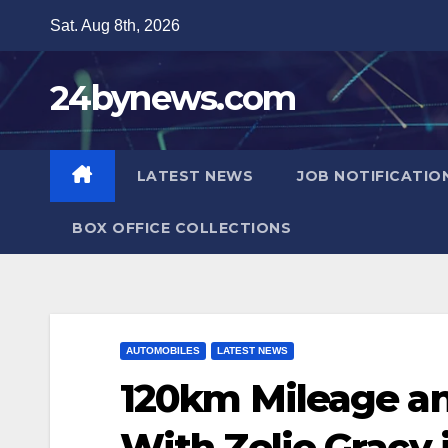
Skip
Sat. Aug 8th, 2026
to
content
24bynews.com
LATEST NEWS
JOB NOTIFICATIO
BOX OFFICE COLLECTIONS
AUTOMOBILES
LATEST NEWS
120km Mileage a
With Zelio Gracy i