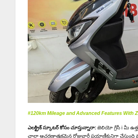
#120km Mileage and Advanced Features With Zel
ఎలక్ట్రిక్ స్కూటర్ కోసం చూస్తున్నారా:
జెలియో గ్రేసీ i మీ ఉత
చాలా ఆచరణాత్మకమైన రోజువారీ ప్రయాణీకునిగా చేస్తుంది