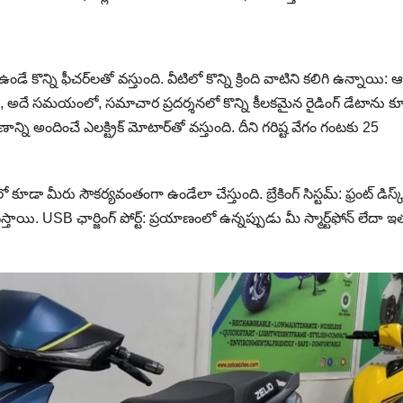
డే కొన్ని ఫీచర్‌లతో వస్తుంది. వీటిలో కొన్ని క్రింది వాటిని కలిగి ఉన్నాయి: 
స్తుంది, అదే సమయంలో, సమాచార ప్రదర్శనలో కొన్ని కీలకమైన రైడింగ్ డేటాను క
ి అందించే ఎలక్ట్రిక్ మోటార్‌తో వస్తుంది. దీని గరిష్ట వేగం గంటకు 25
డా మీరు సౌకర్యవంతంగా ఉండేలా చేస్తుంది. బ్రేకింగ్ సిస్టమ్: ఫ్రంట్ డిస్క్ బ
్తాయి. USB ఛార్జింగ్ పోర్ట్: ప్రయాణంలో ఉన్నప్పుడు మీ స్మార్ట్‌ఫోన్ లేదా 