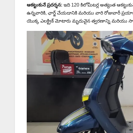
ఆకట్టుకునే ప్రదర్శన:
ఇది 120 కిలోమీటర్ల అత్యంత ఆకట్టుకు
ఉన్నవారికి, ఛార్జ్ చేయడానికి మరియు వారి రోజువారీ ప్
యొక్క ఎలక్ట్రిక్ మోటారు మృదువైన త్వరణాన్ని మరియు స