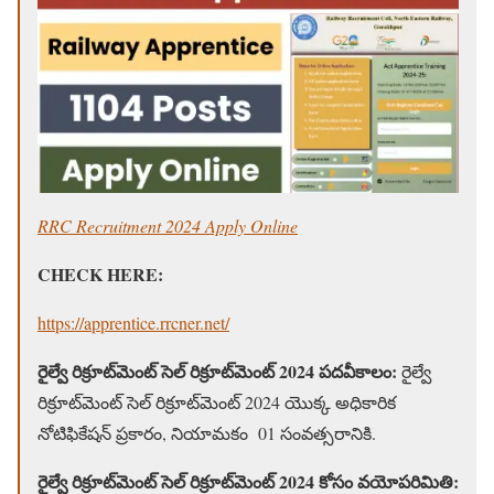
RRC Recruitment 2024 Apply Online
CHECK HERE:
https://apprentice.rrcner.net/
రైల్వే రిక్రూట్‌మెంట్ సెల్ రిక్రూట్‌మెంట్ 2024 పదవీకాలం:
రైల్వే
రిక్రూట్‌మెంట్ సెల్ రిక్రూట్‌మెంట్ 2024 యొక్క అధికారిక
నోటిఫికేషన్ ప్రకారం, నియామకం 01 సంవత్సరానికి.
రైల్వే రిక్రూట్‌మెంట్ సెల్ రిక్రూట్‌మెంట్ 2024 కోసం వయోపరిమితి: