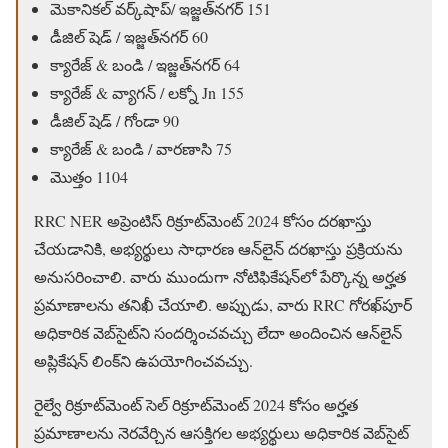
మెకానికల్ వర్క్‌షాప్/ ఇజ్జత్‌నగర్ 151
డీజిల్ షెడ్ / ఇజ్జత్‌నగర్ 60
క్యారేజ్ & బండి / ఇజ్జత్‌నగర్ 64
క్యారేజ్ & వ్యాగన్ / లక్నో Jn 155
డీజిల్ షెడ్ / గోండా 90
క్యారేజ్ & బండి / వారణాసి 75
మొత్తం 1104
RRC NER అప్రెంటిస్ రిక్రూట్‌మెంట్ 2024 కోసం దరఖాస్తు
చేయడానికి, అభ్యర్థులు సాధారణ ఆన్‌లైన్ దరఖాస్తు ప్రక్రియను
అనుసరించాలి. వారు ముందుగా నోటిఫికేషన్‌లో పేర్కొన్న అర్హత
ప్రమాణాలను తనిఖీ చేయాలి. అప్పుడు, వారు RRC గోరఖ్‌పూర్
అధికారిక వెబ్‌సైట్‌ని సందర్శించవచ్చు లేదా అందించిన ఆన్‌లైన్
అప్లికేషన్ లింక్‌ని ఉపయోగించవచ్చు.
రైల్వే రిక్రూట్‌మెంట్ సెల్ రిక్రూట్‌మెంట్ 2024 కోసం అర్హత
ప్రమాణాలను నెరవేర్చిన ఆసక్తిగల అభ్యర్థులు అధికారిక వెబ్‌సైట్