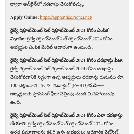
ద్వారా ఆన్‌లైన్‌లో దరఖాస్తు చేసుకోవచ్చు.
Apply Online:
https://apprentice.rrcner.net/
రైల్వే రిక్రూట్‌మెంట్ సెల్ రిక్రూట్‌మెంట్ 2024 కోసం ఎంపిక
విధానం:
రైల్వే రిక్రూట్‌మెంట్ సెల్ రిక్రూట్‌మెంట్ 2024 కోసం
అభ్యర్థుల ఎంపిక మెరిట్ ఆధారంగా ఉంటుంది .
రైల్వే రిక్రూట్‌మెంట్ సెల్ రిక్రూట్‌మెంట్ 2024 కోసం దరఖాస్తు ఫీజు:
రైల్వే రిక్రూట్‌మెంట్ సెల్ రిక్రూట్‌మెంట్ 2024 కోసం దరఖాస్తు
చేసుకోవడానికి సిద్ధంగా ఉన్న అభ్యర్థులు దరఖాస్తు రుసుము రూ.
100 చెల్లించాలి . SC/ST/దివ్యాంగ్ (PwBD)/మహిళా
అభ్యర్థులకు ప్రాసెసింగ్ ఫీజు చెల్లింపు నుండి మినహాయింపు
ఉంది.
రైల్వే రిక్రూట్‌మెంట్ సెల్ రిక్రూట్‌మెంట్ 2024 కోసం ఎలా దరఖాస్తు
చేయాలి:
రైల్వే రిక్రూట్‌మెంట్ సెల్ రిక్రూట్‌మెంట్ 2024 కోసం
అర్హత ప్రమాణాలను కలిగి ఉన్న అభ్యర్థులు అధికారిక వెబ్‌సైట్