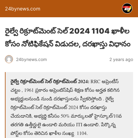
24bynews.com
రైల్వే రిక్రూట్‌మెంట్ సెల్ 2024 1104 ఖాళీల
కోసం నోటిఫికేషన్ విడుదల, దరఖాస్తు విధానం
24bynews.com
2 years ago
రైల్వే
రిక్రూట్‌మెంట్ సెల్ రిక్రూట్‌మెంట్ 2024:
RRC అప్రెంటీస్
చట్టం , 1961 ప్రకారం అప్రెంటిస్‌షిప్ శిక్షణ కోసం అర్హత కలిగిన
అభ్యర్థులనుండి నుండి దరఖాస్తులను స్వీకరిస్తోంది . రైల్వే
రిక్రూట్‌మెంట్ సెల్ రిక్రూట్‌మెంట్ 2024 కోసం దరఖాస్తు
చేయడానికి, అభ్యర్థి కనీసం 50% మార్కులతో హైస్కూల్/10వ
తరగతి ఉత్తీర్ణులై ఉండాలి మరియు ITI ఉండాలి. పేర్కొన్న
పోస్ట్‌ల కోసం తెరిచిన ఖాళీల సంఖ్య 1104.