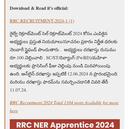
Download & Read it’s official:
RRC-RECRUITMENT-2024-1 (1)
రైల్వే రిక్రూట్‌మెంట్ సెల్ రిక్రూట్‌మెంట్ 2024 కోసం ఎంపికైన
అభ్యర్థులు ప్రస్తుత నియమాలు/సూచనల ప్రకారం నిర్ణీత ధరలకు
నెలవారీ స్టైఫండ్ పొందుతారు . అభ్యర్థులు దరఖాస్తు రుసుము
రూ.100 చెల్లించాలి . SC/ST/దివ్యాంగ్ (PwBD)/మహిళా
అభ్యర్థులకు ప్రాసెసింగ్ ఫీజు చెల్లింపు నుండి మినహాయింపు
ఉంది. ఆన్‌లైన్ దరఖాస్తు ఇప్పటికే 12.06.2024 న ప్రారంభమైంది
మరియు దరఖాస్తు ఫారమ్‌ను సమర్పించడానికి చివరి తేదీ
11.07.24.
RRC Recruitment 2024 Total 1104 posts Available for more
here