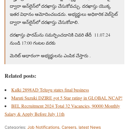
ద్వారా ఆన్‌లైన్‌లో దరఖాస్తు చేసుకోవచ్చు. దరఖాస్తు యొక్క
ఇతర విధానం ఆమోదించబడదు. అభ్యర్థులు అధికారిక వెబ్‌సైట్
ద్వారా ఆన్‌లైన్‌లో దరఖాస్తు చేసుకోవాలి.
దరఖాస్తు ఫారమ్‌ను సమర్పించడానికి చివరి తేదీ 11.07.24
నుండి 17:00 గంటల వరకు
మెరిట్ ఆధారంగా అభ్యర్థులను ఎంపిక చేస్తారు .
Related posts:
Kalki 2898AD Telugu states final business
Maruti Suzuki DZIRE got 5 Star rating in GLOBAL NCAP!
BEL Recruitment 2024 Total 32 Vacancies, 90000 Monthly
Salary & Apply Before July 11th
Categories:
Job Notifications
,
Careers
,
latest News