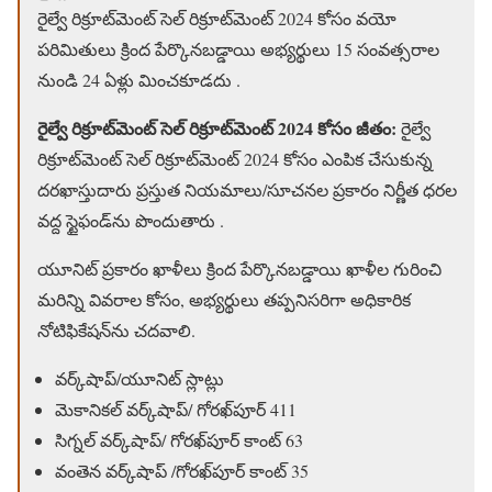
రైల్వే రిక్రూట్‌మెంట్ సెల్ రిక్రూట్‌మెంట్ 2024 కోసం వయో
పరిమితులు క్రింద పేర్కొనబడ్డాయి అభ్యర్థులు 15 సంవత్సరాల
నుండి 24 ఏళ్లు మించకూడదు .
రైల్వే రిక్రూట్‌మెంట్ సెల్ రిక్రూట్‌మెంట్ 2024 కోసం జీతం:
రైల్వే
రిక్రూట్‌మెంట్ సెల్ రిక్రూట్‌మెంట్ 2024 కోసం ఎంపిక చేసుకున్న
దరఖాస్తుదారు ప్రస్తుత నియమాలు/సూచనల ప్రకారం నిర్ణీత ధరల
వద్ద స్టైఫండ్‌ను పొందుతారు .
యూనిట్ ప్రకారం ఖాళీలు క్రింద పేర్కొనబడ్డాయి ఖాళీల గురించి
మరిన్ని వివరాల కోసం, అభ్యర్థులు తప్పనిసరిగా అధికారిక
నోటిఫికేషన్‌ను చదవాలి.
వర్క్‌షాప్/యూనిట్ స్లాట్లు
మెకానికల్ వర్క్‌షాప్/ గోరఖ్‌పూర్ 411
సిగ్నల్ వర్క్‌షాప్/ గోరఖ్‌పూర్ కాంట్ 63
వంతెన వర్క్‌షాప్ /గోరఖ్‌పూర్ కాంట్ 35