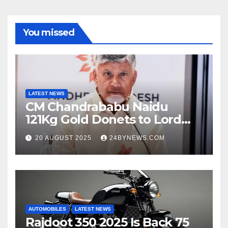
You missed
LATEST NEWS
CM Chandrababu Naidu
121Kg Gold Donets to Lord
Venkateswara TTD
20 AUGUST 2025
24BYNEWS.COM
AUTOMOBILES
LATEST NEWS
Rajdoot 350 2025 Is Back 75