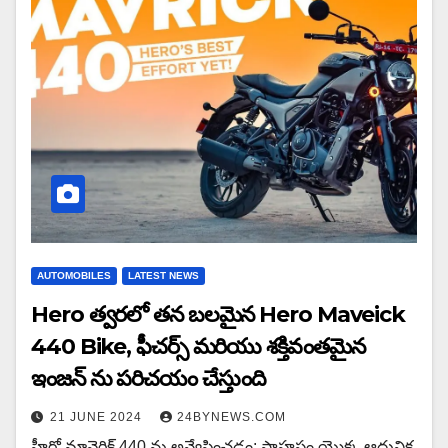
AUTOMOBILES
LATEST NEWS
Hero త్వరలో తన బలమైన Hero Maveick
440 Bike, ఫీచర్స్ మరియు శక్తివంతమైన
ఇంజన్ ను పరిచయం చేస్తుంది
21 JUNE 2024
24BYNEWS.COM
హీరో మావెరిక్ 440 ను అన్వేషించడం: సాహసం యొక్క ఆధునిక