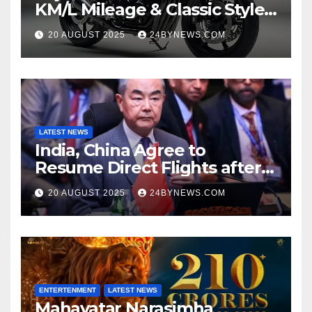
KM/L Mileage & Classic Style
at Just ₹65,000
20 AUGUST 2025
24BYNEWS.COM
LATEST NEWS
India, China Agree to
Resume Direct Flights after
four years, Boost Business
20 AUGUST 2025
24BYNEWS.COM
Ties
ENTERTENMENT
LATEST NEWS
Mahavatar Narasimha