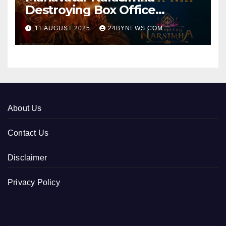
Destroying Box Office
collections 300cr World wide
11 AUGUST 2025
24BYNEWS.COM
About Us
Contact Us
Disclaimer
Privacy Policy