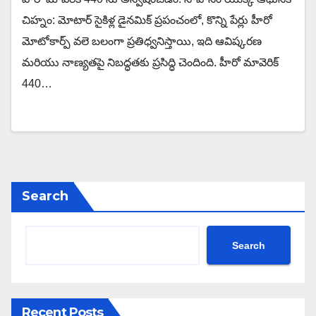
చిహ్నం: మోటార్ సైకిళ్ల డైనమిక్ ప్రపంచంలో, కొన్ని పేర్లు హీరో
మోటోకార్ప్ వలె బలంగా ప్రతిధ్వనిస్తాయి, ఇది ఆవిష్కరణ
మరియు నాణ్యతపై నిబద్ధతకు ప్రసిద్ధి చెందింది. హీరో మావెరిక్
440…
Search
Search
Recent Posts