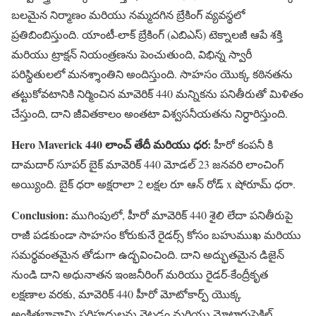
బలమైన నిర్మాణం మరియు నమ్మదగిన బ్రేకింగ్ వ్యవస్థలో
ప్రతిబింబిస్తుంది. యాంటీ-లాక్ బ్రేకింగ్ (ఎబిఎస్) టెక్నాలజీ ఆపే శక్తి
మరియు ట్రాక్షన్ నియంత్రణను పెంచుతుంది, విభిన్న స్వారీ
పరిస్థితులలో మనశ్శాంతిని అందిస్తుంది. సాహసం యొక్క కఠినతను
తట్టుకోవటానికి నిర్మించిన మావెరిక్ 440 మన్నికను పనితీరుతో మిళితం
చేస్తుంది, దాని జీవితకాలం అంతటా విశ్వసనీయతను నిర్ధారిస్తుంది.
Hero Maverick 440 లాంచ్ తేదీ మరియు ధర:
హీరో కంపనీ కి
దామదార్ సూపర్ బైక్ మావెరిక్ 440 మోడల్ 23 జనవరి లాంచింగ్
అయ్యింది. బైక్ ధరా అక్షరాలా 2 లక్షల రూ ఆన్ రోడ్ x షోరూమ్ ధరా.
Conclusion:
ముగింపులో, హీరో మావెరిక్ 440 శైలి లేదా పనితీరుపై
రాజీ పడకుండా సాహసం కోరుకునే రైడర్స్ కోసం బహుముఖ మరియు
సమర్థవంతమైన తోడుగా ఉద్భవించింది. దాని అద్భుతమైన డిజైన్
నుండి దాని అధునాతన ఇంజనీరింగ్ మరియు రైడర్-కేంద్రీకృత
లక్షణాల వరకు, మావెరిక్ 440 హీరో మోటోకార్ప్ యొక్క
అంకితభావాన్ని సరిహద్దులను నెట్టడం మరియు మోటారుసైకిల్