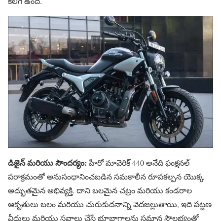
కలిగి ఉంది.
డిజైన్ మరియు సౌందర్యం:
హీరో మావెరిక్ 440 అనేది ఫంక్షనల్
పరాక్రమంతో అనుసంధానించబడిన సమకాలీన రూపకల్పన యొక్క
అద్భుతమైన అభివ్యక్తి. దాని బలమైన చట్రం మరియు కండరాల
ఆకృతులు బలం మరియు చురుకుదనాన్ని వెదజల్లుతాయి, ఇది పట్టణ
వీధులు మరియు సవాలు చేసే భూభాగాలను సమాన సౌలభ్యంతో