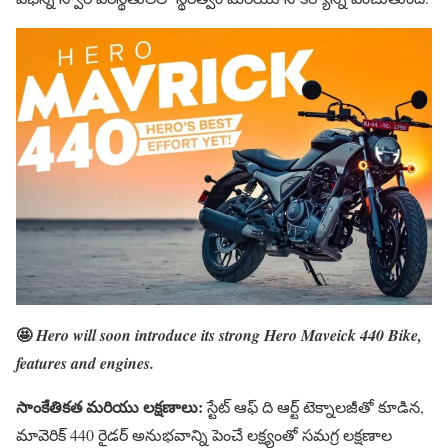
🤩
Hero will soon introduce its strong Hero Maveick 440 Bike,
features and engines.
సాంకేతికత మరియు లక్షణాలు:
స్టేట్ ఆఫ్ ది ఆర్ట్ టెక్నాలజీతో కూడిన,
మావెరిక్ 440 రైడర్ అనుభవాన్ని పెంచే లక్ష్యంతో సమగ్ర లక్షణాల