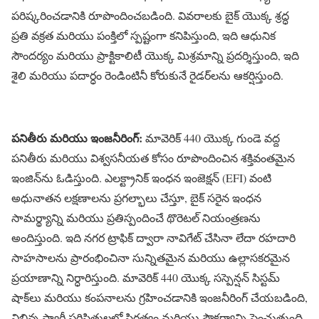
పరిష్కరించడానికి రూపొందించబడింది. వివరాలకు బైక్ యొక్క శ్రద్ధ
ప్రతి వక్రత మరియు పంక్తిలో స్పష్టంగా కనిపిస్తుంది, ఇది ఆధునిక
సౌందర్యం మరియు ప్రాక్టికాలిటీ యొక్క మిశ్రమాన్ని ప్రదర్శిస్తుంది, ఇది
శైలి మరియు పదార్ధం రెండింటినీ కోరుకునే రైడర్‌లను ఆకర్షిస్తుంది.
పనితీరు మరియు ఇంజనీరింగ్:
మావెరిక్ 440 యొక్క గుండె వద్ద
పనితీరు మరియు విశ్వసనీయత కోసం రూపొందించిన శక్తివంతమైన
ఇంజిన్‌ను ఓడిస్తుంది. ఎలక్ట్రానిక్ ఇంధన ఇంజెక్షన్ (EFI) వంటి
అధునాతన లక్షణాలను ప్రగల్భాలు చేస్తూ, బైక్ సరైన ఇంధన
సామర్థ్యాన్ని మరియు ప్రతిస్పందించే థొరెటల్ నియంత్రణను
అందిస్తుంది. ఇది నగర ట్రాఫిక్ ద్వారా నావిగేట్ చేసినా లేదా రహదారి
సాహసాలను ప్రారంభించినా సున్నితమైన మరియు ఉల్లాసకరమైన
ప్రయాణాన్ని నిర్ధారిస్తుంది. మావెరిక్ 440 యొక్క సస్పెన్షన్ సిస్టమ్
షాక్‌లు మరియు కంపనాలను గ్రహించడానికి ఇంజనీరింగ్ చేయబడింది,
విభిన్న స్వారీ పరిస్థితులలో స్థిరత్వం మరియు సౌకర్యాన్ని పెంచుతుంది.