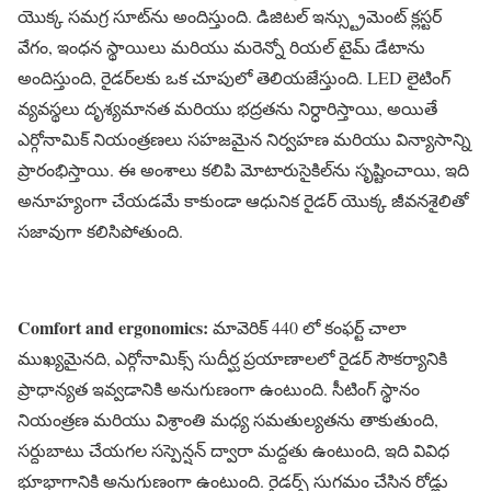
యొక్క సమగ్ర సూట్‌ను అందిస్తుంది. డిజిటల్ ఇన్స్ట్రుమెంట్ క్లస్టర్
వేగం, ఇంధన స్థాయిలు మరియు మరెన్నో రియల్ టైమ్ డేటాను
అందిస్తుంది, రైడర్‌లకు ఒక చూపులో తెలియజేస్తుంది. LED లైటింగ్
వ్యవస్థలు దృశ్యమానత మరియు భద్రతను నిర్ధారిస్తాయి, అయితే
ఎర్గోనామిక్ నియంత్రణలు సహజమైన నిర్వహణ మరియు విన్యాసాన్ని
ప్రారంభిస్తాయి. ఈ అంశాలు కలిపి మోటారుసైకిల్‌ను సృష్టించాయి, ఇది
అనూహ్యంగా చేయడమే కాకుండా ఆధునిక రైడర్ యొక్క జీవనశైలితో
సజావుగా కలిసిపోతుంది.
Comfort and ergonomics:
మావెరిక్ 440 లో కంఫర్ట్ చాలా
ముఖ్యమైనది, ఎర్గోనామిక్స్ సుదీర్ఘ ప్రయాణాలలో రైడర్ సౌకర్యానికి
ప్రాధాన్యత ఇవ్వడానికి అనుగుణంగా ఉంటుంది. సీటింగ్ స్థానం
నియంత్రణ మరియు విశ్రాంతి మధ్య సమతుల్యతను తాకుతుంది,
సర్దుబాటు చేయగల సస్పెన్షన్ ద్వారా మద్దతు ఉంటుంది, ఇది వివిధ
భూభాగానికి అనుగుణంగా ఉంటుంది. రైడర్స్ సుగమం చేసిన రోడ్లు