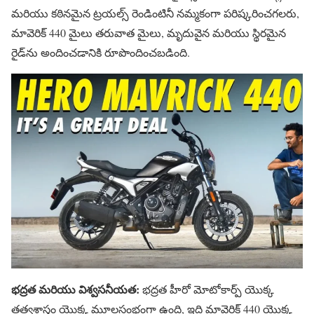
మరియు కఠినమైన ట్రయల్స్ రెండింటినీ నమ్మకంగా పరిష్కరించగలరు,
మావెరిక్ 440 మైలు తరువాత మైలు, మృదువైన మరియు స్థిరమైన
రైడ్‌ను అందించడానికి రూపొందించబడింది.
భద్రత మరియు విశ్వసనీయత:
భద్రత హీరో మోటోకార్ప్ యొక్క
తత్వశాస్త్రం యొక్క మూలస్తంభంగా ఉంది, ఇది మావెరిక్ 440 యొక్క