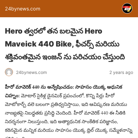
24bynews.com
Hero త్వరలో తన బలమైన Hero
Maveick 440 Bike, ఫీచర్స్ మరియు
శక్తివంతమైన ఇంజన్ ను పరిచయం చేస్తుంది
24bynews.com
2 years ago
హీరో మావెరిక్ 440 ను అన్వేషించడం: సాహసం యొక్క ఆధునిక
చిహ్నం:
మోటార్ సైకిళ్ల డైనమిక్ ప్రపంచంలో, కొన్ని పేర్లు హీరో
మోటోకార్ప్ వలె బలంగా ప్రతిధ్వనిస్తాయి, ఇది ఆవిష్కరణ మరియు
నాణ్యతపై నిబద్ధతకు ప్రసిద్ధి చెందింది. హీరో మావెరిక్ 440 ఈ నీతికి
నిదర్శనంగా నిలుస్తుంది, ఇది అత్యాధునిక సాంకేతిక పరిజ్ఞానం,
కఠినమైన మన్నిక మరియు సాహసం యొక్క థ్రిల్ యొక్క సమ్మేళనాన్ని