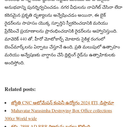
అనుభవాన్ని పునర్నిర్వచించడం. నగర వీధులను నావిగేట్ చేసినా లేదా
కఠినమైన ప్రకృతి దృశ్యాలను అన్వేషించడం అయినా, ఈ బైక్
రైడర్‌లను సాహసం యొక్క స్ఫూర్తిని స్వీకరించడానికి మరియు
ప్రేరేపించే ప్రయాణాలను ప్రారంభించడానికి రైడర్‌లను ఆహ్వానిస్తుంది.
మావెరిక్ 440 తో, హీరో మోటోకార్ప్ మోటారు సైకిళ్ల రంగంలో
బెంచ్‌మార్క్‌లను ఏర్పాటు చేస్తూనే ఉంది, ప్రతి మలుపులో ఉత్సాహం
మరియు అన్వేషణకు వాగ్దానం చేసే థ్రిల్లింగ్ రైడ్‌ను ఉత్సాహికులకు
అందిస్తోంది.
Related posts:
జ్యోతి CNC ఆటోమేషన్ కంపెనీ ఉద్యోగం 2024 |ITI, డిప్లొమా
Mahavatar Narasimha Destroying Box Office collections
300cr World wide
కల్కి 2898 AD RRR రికార్డును బద్దలు కొట్టింది